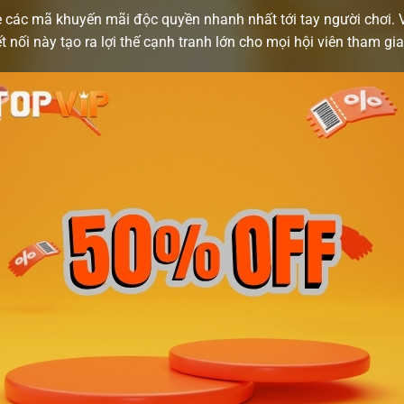
các mã khuyến mãi độc quyền nhanh nhất tới tay người chơi. V
t nối này tạo ra lợi thế cạnh tranh lớn cho mọi hội viên tham gi