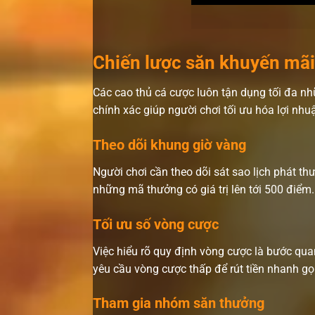
Chiến lược săn khuyến mã
Các cao thủ cá cược luôn tận dụng tối đa n
chính xác giúp người chơi tối ưu hóa lợi nhu
Theo dõi khung giờ vàng
Người chơi cần theo dõi sát sao lịch phát t
những mã thưởng có giá trị lên tới 500 điểm.
Tối ưu số vòng cược
Việc hiểu rõ quy định vòng cược là bước qua
yêu cầu vòng cược thấp để rút tiền nhanh gọn
Tham gia nhóm săn thưởng