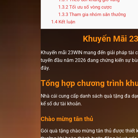
1.3.2
Tối ưu số vòng cược
1.3.3
Tham gia nhóm săn thưởng
1.4
Kết luận
Khuyến Mãi 23
Khuyến mãi 23WIN mang đến giải pháp tài chí
tuyến đầu năm 2026 đang chứng kiến sự bùng 
đây.
Tổng hợp chương trình kh
Nhà cái cung cấp danh sách quà tặng đa dạng
kể số dư tài khoản.
Chào mừng tân thủ
Gói quà tặng chào mừng tân thủ được thiết 