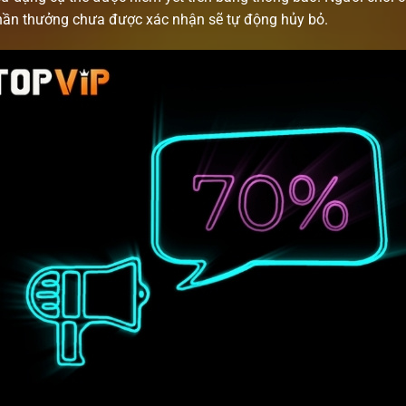
 phần thưởng chưa được xác nhận sẽ tự động hủy bỏ.