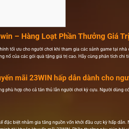
win – Hàng Loạt Phần Thưởng Giá Tr
nh tối ưu cho người chơi khi tham gia các sảnh game tại nhà c
nổ của các gói quà tặng giá trị cao. Hãy cùng phân tích chi ti
uyến mãi 23WIN hấp dẫn dành cho ngư
 phù hợp cho cả tân thủ lẫn người chơi kỳ cựu. Người dùng có 
kế đặc biệt nhằm gia tăng nguồn vốn khởi đầu cực kỳ hấp dẫn.