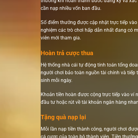
thưởng khi hoàn thành bước đăng ký và xác
cần nạp nhiều vốn ban đầu.
Số điểm thưởng được cập nhật trực tiếp vào 
nghiệm các trò chơi hấp dẫn nhất đang có mặ
viên mới tham gia.
Hoàn trả cược thua
Hệ thống nhà cái tự động tính toán tổng doa
người chơi bảo toàn nguồn tài chính và tiếp 
sinh mỗi ngày.
Khoản tiền hoàn được cộng trực tiếp vào ví n
đầu tư hoặc rút về tài khoản ngân hàng nhanh
Tặng quà nạp lại
Mỗi lần nạp tiền thành công, người chơi đư
cá cược của toàn bộ thành viên. Tiền thưởng