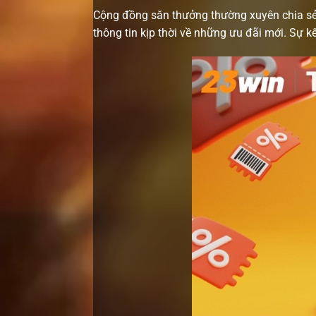
Cộng đồng săn thưởng thường xuyên chia sẻ 
thông tin kịp thời về những ưu đãi mới. Sự kế