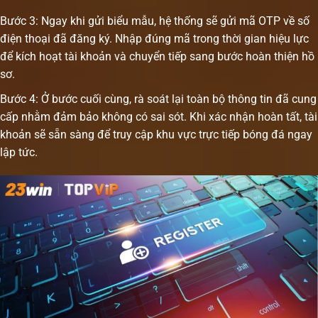
Bước 3: Ngay khi gửi biểu mẫu, hệ thống sẽ gửi mã OTP về số
điện thoại đã đăng ký. Nhập đúng mã trong thời gian hiệu lực
để kích hoạt tài khoản và chuyển tiếp sang bước hoàn thiện hồ
sơ.
Bước 4: Ở bước cuối cùng, rà soát lại toàn bộ thông tin đã cung
cấp nhằm đảm bảo không có sai sót. Khi xác nhận hoàn tất, tài
khoản sẽ sẵn sàng để truy cập khu vực trực tiếp bóng đá ngay
lập tức.