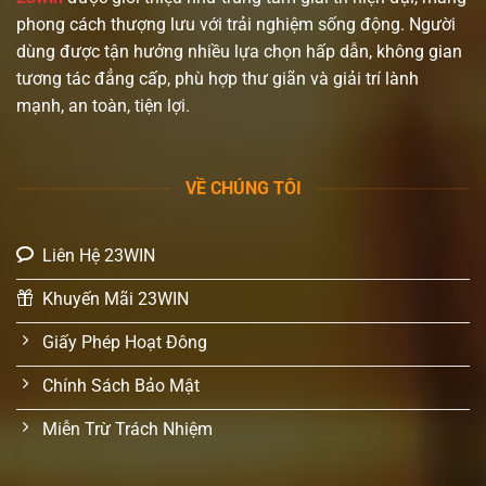
phong cách thượng lưu với trải nghiệm sống động. Người
dùng được tận hưởng nhiều lựa chọn hấp dẫn, không gian
tương tác đẳng cấp, phù hợp thư giãn và giải trí lành
mạnh, an toàn, tiện lợi.
VỀ CHÚNG TÔI
Liên Hệ 23WIN
Khuyến Mãi 23WIN
Giấy Phép Hoạt Đông
Chính Sách Bảo Mật
Miễn Trừ Trách Nhiệm