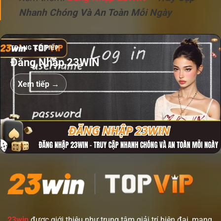
Nhanh Chóng Và An Toàn Mỗi Ngày
TRANG KẾ TIẾP
Đăng Nhập 23WIN
Xem tiếp →
23win
được giới thiệu như trung tâm giải trí hiện đại, mang