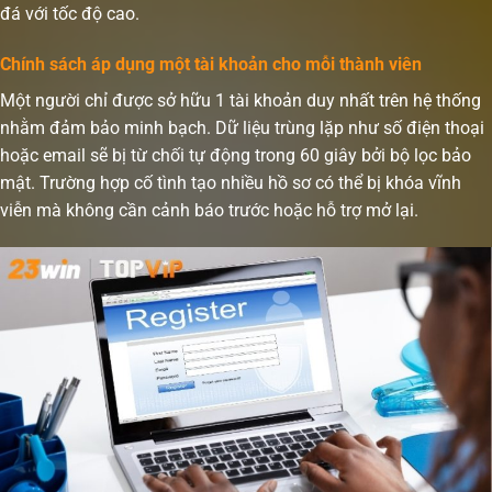
đá với tốc độ cao.
Chính sách áp dụng một tài khoản cho mỗi thành viên
Một người chỉ được sở hữu 1 tài khoản duy nhất trên hệ thống
nhằm đảm bảo minh bạch. Dữ liệu trùng lặp như số điện thoại
hoặc email sẽ bị từ chối tự động trong 60 giây bởi bộ lọc bảo
mật. Trường hợp cố tình tạo nhiều hồ sơ có thể bị khóa vĩnh
viễn mà không cần cảnh báo trước hoặc hỗ trợ mở lại.