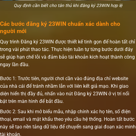
Quy định cần biết cho tân thủ khi đăng ký 23WIN hợp lệ
Các bước đăng ký 23WIN chuẩn xác dành cho
người mới
Quy trình Đăng ký 23WIN được thiết kế tinh gọn để hoàn tất chỉ
trong vài phút thao tác. Thực hiện tuần tự từng bước dưới đây
sẽ giúp hạn chế lỗi và đảm bảo tài khoản kích hoạt thành công
ngay lần đầu.
Bước 1: Trước tiên, người chơi cần vào đúng địa chỉ website
của nhà cái để tránh nhầm lẫn với liên kết giả mạo. Khi giao
diện hiển thị đầy đủ, nhấn vào nút Đăng ký 23WIN ở vị trí nổi
bật trên màn hình để bắt đầu.
Bước 2: Sau khi mở biểu mẫu, nhập chính xác họ tên, số điện
thoại, email và mật khẩu theo yêu cầu hệ thống. Hoàn tất bước
này sẽ tạo nền tảng dữ liệu để chuyển sang giai đoạn xác minh
tài khoản.