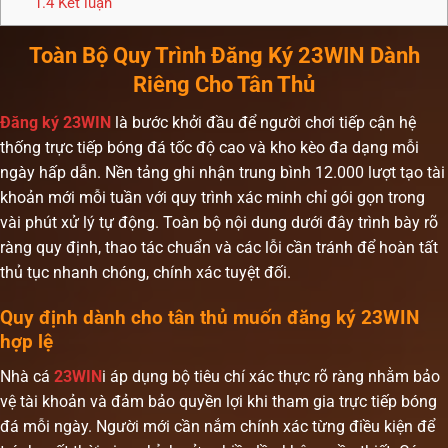
1.4
Kết luận
Toàn Bộ Quy Trình Đăng Ký 23WIN Dành
Riêng Cho Tân Thủ
Đăng ký 23WIN
là bước khởi đầu để người chơi tiếp cận hệ
thống trực tiếp bóng đá tốc độ cao và kho kèo đa dạng mỗi
ngày hấp dẫn. Nền tảng ghi nhận trung bình 12.000 lượt tạo tài
khoản mới mỗi tuần với quy trình xác minh chỉ gói gọn trong
vài phút xử lý tự động. Toàn bộ nội dung dưới đây trình bày rõ
ràng quy định, thao tác chuẩn và các lỗi cần tránh để hoàn tất
thủ tục nhanh chóng, chính xác tuyệt đối.
Quy định dành cho tân thủ muốn đăng ký 23WIN
hợp lệ
Nhà cá
23WIN
i áp dụng bộ tiêu chí xác thực rõ ràng nhằm bảo
vệ tài khoản và đảm bảo quyền lợi khi tham gia trực tiếp bóng
đá mỗi ngày. Người mới cần nắm chính xác từng điều kiện để