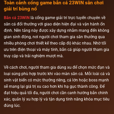
Toàn cảnh cổng game bắn cá 23WIN sân chơi
giải trí bùng nổ
Bắn cá 23WIN
là cổng game giải trí trực tuyến chuyên về
săn cá đổi thưởng với giao diện hiện đại và vận hành ổn
định. Nền tảng này được xây dựng nhằm mang đến không
gian sinh động, nơi người chơi tham gia săn thưởng qua
nhiều phòng chơi thiết kế theo cấp độ khác nhau. Nhờ tối
ưu trên điện thoại và máy tính, bắn cá giúp người tham gia
truy cập và trải nghiệm mượt mà.
Về cách chơi, người tham gia dùng xu để chọn mức đạn và
loại súng phù hợp trước khi vào màn săn cá. Mỗi loài cá và
sinh vật biển có mức thưởng riêng, cá lớn hoặc boss mạnh
sẽ mang lại giá trị xu cao hơn khi hạ gục thành công. Để
đạt hiệu quả tối đa, người chơi cần canh hướng bắn chính
xác, quản lý xu hợp lý và tận dụng tính năng khóa mục tiêu
đúng lúc.