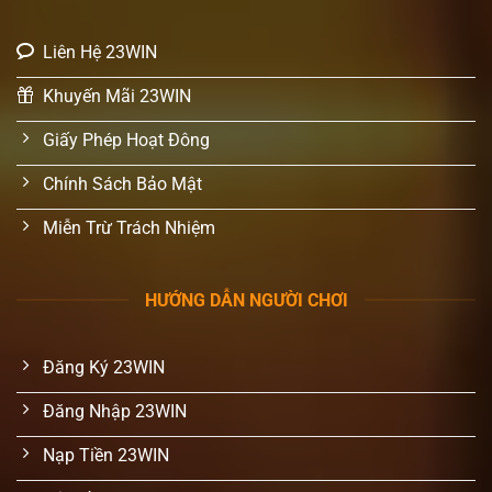
Liên Hệ 23WIN
Khuyến Mãi 23WIN
Giấy Phép Hoạt Đông
Chính Sách Bảo Mật
Miễn Trừ Trách Nhiệm
HƯỚNG DẪN NGƯỜI CHƠI
Đăng Ký 23WIN
Đăng Nhập 23WIN
Nạp Tiền 23WIN