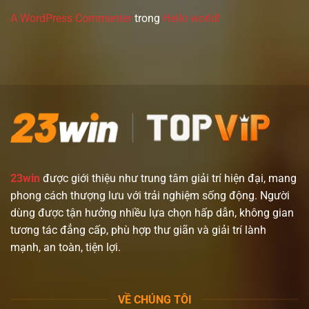
A WordPress Commenter
trong
Hello world!
23win
được giới thiệu như trung tâm giải trí hiện đại, mang
phong cách thượng lưu với trải nghiệm sống động. Người
dùng được tận hưởng nhiều lựa chọn hấp dẫn, không gian
tương tác đẳng cấp, phù hợp thư giãn và giải trí lành
mạnh, an toàn, tiện lợi.
VỀ CHÚNG TÔI