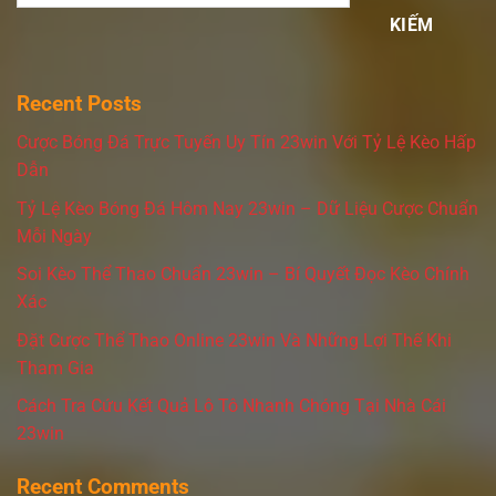
KIẾM
Recent Posts
Cược Bóng Đá Trực Tuyến Uy Tín 23win Với Tỷ Lệ Kèo Hấp
Dẫn
Tỷ Lệ Kèo Bóng Đá Hôm Nay 23win – Dữ Liệu Cược Chuẩn
Mỗi Ngày
Soi Kèo Thể Thao Chuẩn 23win – Bí Quyết Đọc Kèo Chính
Xác
Đặt Cược Thể Thao Online 23win Và Những Lợi Thế Khi
Tham Gia
Cách Tra Cứu Kết Quả Lô Tô Nhanh Chóng Tại Nhà Cái
23win
Recent Comments