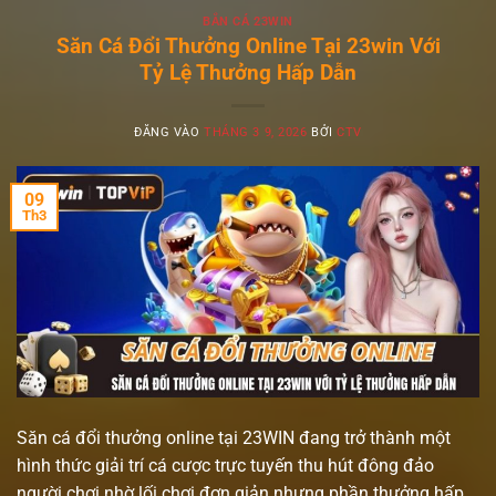
BẮN CÁ 23WIN
Săn Cá Đổi Thưởng Online Tại 23win Với
Tỷ Lệ Thưởng Hấp Dẫn
ĐĂNG VÀO
THÁNG 3 9, 2026
BỞI
CTV
09
Th3
Săn cá đổi thưởng online tại 23WIN đang trở thành một
hình thức giải trí cá cược trực tuyến thu hút đông đảo
người chơi nhờ lối chơi đơn giản nhưng phần thưởng hấp