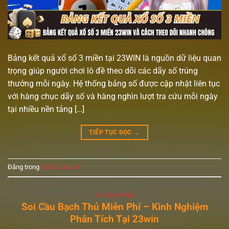
Bảng kết quả xổ số 3 miền tại 23WIN là nguồn dữ liệu quan
trọng giúp người chơi lô đề theo dõi các dãy số trúng
thưởng mỗi ngày. Hệ thống bảng số được cập nhật liên tục
với hàng chục dãy số và hàng nghìn lượt tra cứu mỗi ngày
tại nhiều nền tảng […]
TIẾP TỤC ĐỌC
→
Đăng trong
Xổ Số 23WIN
XỔ SỐ 23WIN
Soi Cầu Bạch Thủ Miễn Phí – Kinh Nghiệm
Phân Tích Tại 23win