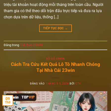
triệu tài khoản hoạt động mỗi tháng trên toàn cầu. Người
tham gia có thể theo dõi trận đấu trực tiếp và đưa ra lựa
chọn dựa trên dữ liệu, thống […]
TIẾP TỤC ĐỌC
→
Đăng trong
Thể thao 23WIN
XỔ SỐ 23WIN
Cách Tra Cứu Kết Quả Lô Tô Nhanh Chóng
Tại Nhà Cái 23win
ĐĂNG VÀO
THÁNG 3 9, 2026
BỞI
CTV
09
Th3