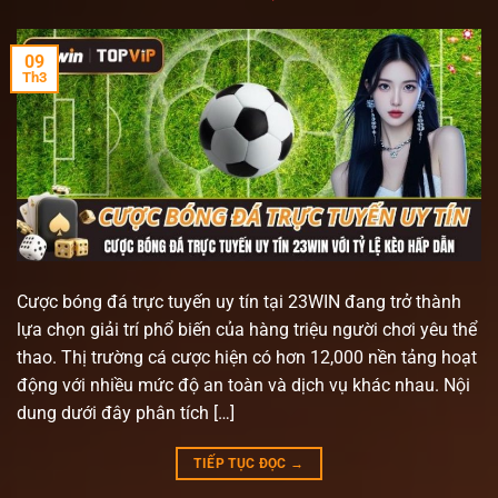
09
Th3
Cược bóng đá trực tuyến uy tín tại 23WIN đang trở thành
lựa chọn giải trí phổ biến của hàng triệu người chơi yêu thể
thao. Thị trường cá cược hiện có hơn 12,000 nền tảng hoạt
động với nhiều mức độ an toàn và dịch vụ khác nhau. Nội
dung dưới đây phân tích […]
TIẾP TỤC ĐỌC
→