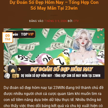
Dự Đoán Số Đẹp Hôm Nay – Tổng Hợp Con
Số May Mắn Tại 23win
ĐĂNG VÀO
THÁNG 3 9, 2026
BỞI
CTV
09
Th3
Dự đoán số đẹp hôm nay tại 23WIN đang trở thành chủ đề
được nhiều người chơi cá cược quan tâm khi muốn tìm ra
con số tiềm năng dựa trên dữ liệu thực tế. Nhiều thống kê
cho thấy việc theo dõi bảng kết quả và chu kỳ xuất hiện có