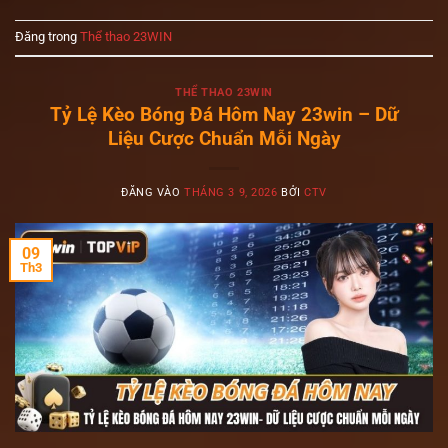
Đăng trong
Thể thao 23WIN
THỂ THAO 23WIN
Tỷ Lệ Kèo Bóng Đá Hôm Nay 23win – Dữ
Liệu Cược Chuẩn Mỗi Ngày
ĐĂNG VÀO
THÁNG 3 9, 2026
BỞI
CTV
09
Th3