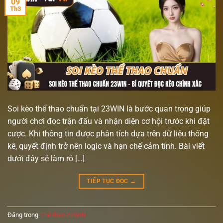
09
Th3
Soi kèo thể thao chuẩn tại 23WIN là bước quan trọng giúp
người chơi đọc trận đấu và nhận diện cơ hội trước khi đặt
cược. Khi thông tin được phân tích dựa trên dữ liệu thống
kê, quyết định trở nên logic và hạn chế cảm tính. Bài viết
dưới đây sẽ làm rõ […]
TIẾP TỤC ĐỌC
→
Đăng trong
Thể thao 23WIN