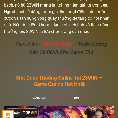
bạch, nổ hũ 23WIN mang lại trải nghiệm giải trí trọn vẹn.
Người chơi dễ dàng tham gia, linh hoạt điều chỉnh mức
cược và tận dụng vòng quay thưởng để tăng cơ hội nhận
quà. Nếu tìm kiếm không gian slot kịch tính và tiềm năng
thưởng lớn, 23WIN là lựa chọn đáng cân nhắc.
Xem thêm:
Bắn Cá 23win
– Thiên Đường
Săn Cá Dành Cho Game Thủ
NỔ HŨ 23WIN
Slot Quay Thưởng Online Tại 23WIN –
Game Casino Hot Nhất
ĐĂNG VÀO
THÁNG 3 9, 2026
BỞI
CTV
09