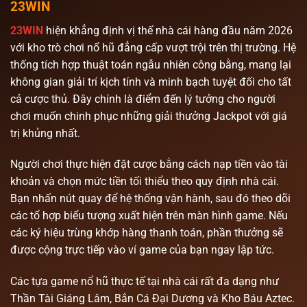
23WIN
23WIN
hiện khẳng định vị thế nhà cái hàng đầu năm 2026
với kho trò chơi nổ hũ đẳng cấp vượt trội trên thị trường. Hệ
thống tích hợp thuật toán ngẫu nhiên công bằng, mang lại
không gian giải trí kịch tính và minh bạch tuyệt đối cho tất
cả cược thủ. Đây chính là điểm đến lý tưởng cho người
chơi muốn chinh phục những giải thưởng Jackpot với giá
trị khủng nhất.
Người chơi thực hiện đặt cược bằng cách nạp tiền vào tài
khoản và chọn mức tiền tối thiểu theo quy định nhà cái.
Bạn nhấn nút quay để hệ thống vận hành, sau đó theo dõi
các tổ hợp biểu tượng xuất hiện trên màn hình game. Nếu
các ký hiệu trùng khớp hàng thanh toán, phần thưởng sẽ
được cộng trực tiếp vào ví game của bạn ngay lập tức.
Các tựa game nổ hũ thực tế tại nhà cái rất đa dạng như
Thần Tài Giáng Lâm, Bắn Cá Đại Dương và Kho Báu Aztec.