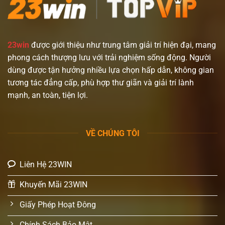
23win
được giới thiệu như trung tâm giải trí hiện đại, mang
phong cách thượng lưu với trải nghiệm sống động. Người
dùng được tận hưởng nhiều lựa chọn hấp dẫn, không gian
tương tác đẳng cấp, phù hợp thư giãn và giải trí lành
mạnh, an toàn, tiện lợi.
VỀ CHÚNG TÔI
Liên Hệ 23WIN
Khuyến Mãi 23WIN
Giấy Phép Hoạt Đông
Chính Sách Bảo Mật