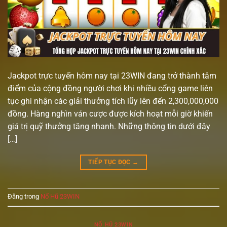
Jackpot trực tuyến hôm nay tại 23WIN đang trở thành tâm
điểm của cộng đồng người chơi khi nhiều cổng game liên
tục ghi nhận các giải thưởng tích lũy lên đến 2,300,000,000
đồng. Hàng nghìn ván cược được kích hoạt mỗi giờ khiến
giá trị quỹ thưởng tăng nhanh. Những thông tin dưới đây
[…]
TIẾP TỤC ĐỌC
→
Đăng trong
Nổ Hũ 23WIN
NỔ HŨ 23WIN