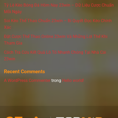
Tỷ Lệ Kèo Bóng Đá Hôm Nay 23win – Dữ Liệu Cược Chuẩn
Mỗi Ngày
Soi Kèo Thể Thao Chuẩn 23win – Bí Quyết Đọc Kèo Chính
Xác
Đặt Cược Thể Thao Online 23win Và Những Lợi Thế Khi
Tham Gia
Cách Tra Cứu Kết Quả Lô Tô Nhanh Chóng Tại Nhà Cái
23win
Recent Comments
A WordPress Commenter
trong
Hello world!