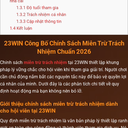
nhà cái
1.3.1
Độ tuổi tham gia
1.3.2
Trách nhiệm cá nhân
1.3.3
Cập nhật thông tin
1.4
Kết luận
23WIN Công Bố Chính Sách Miễn Trừ Trách
Nhiệm Chuẩn 2026
Chính sách
miễn trừ trách nhiệm
tại 23WIN thiết lập khung
pháp lý vững chắc cho hội viên khi tham gia giải trí. Người chơi
cần chủ động nắm bắt các nguyên tắc này để bảo vệ quyền lợi
cá nhân của mình. Dưới đây là các phân tích chi tiết về quy
định hoạt động mà bạn không nên bỏ lỡ.
Giới thiệu chính sách miễn trừ trách nhiệm dành
cho hội viên tại 23WIN
Quy định miễn trừ trách nhiệm là văn bản pháp lý thiết lập ranh
giới an toàn cho cộng đồng và thành viên tham gia dịch vụ. Nó