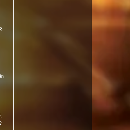
68
ến
.
ỳ