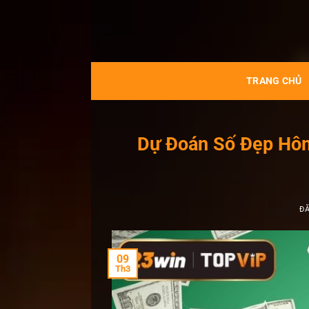
Bỏ
qua
nội
dung
TRANG CHỦ
Dự Đoán Số Đẹp Hô
Đ
09
Th3