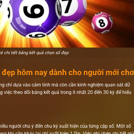
ê chi tiết bảng kết quả chọn số đẹp
 đẹp hôm nay dành cho người mới chơ
ng chỉ dựa vào cảm tính mà còn cần kinh nghiệm quan sát dữ
 việc theo dõi bảng kết quả trong ít nhất 20 đến 30 kỳ để hiểu
iều người chú ý đến chu kỳ xuất hiện của từng cặp số. Một số
ong khi cặp khác lại chỉ xuất hiện 1 lần. Việc ghi chép chi tiết gi