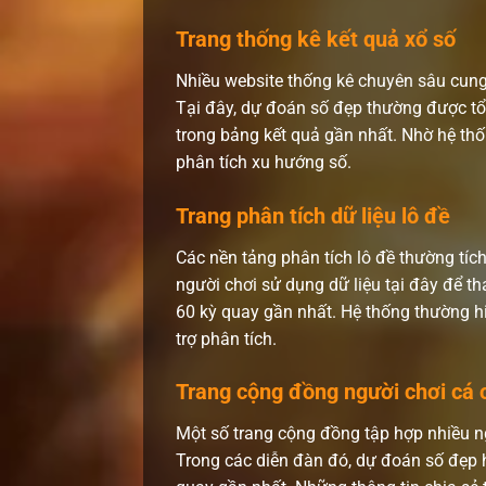
Trang thống kê kết quả xổ số
Nhiều website thống kê chuyên sâu cung 
Tại đây, dự đoán số đẹp thường được tổ
trong bảng kết quả gần nhất. Nhờ hệ th
phân tích xu hướng số.
Trang phân tích dữ liệu lô đề
Các nền tảng phân tích lô đề thường tích
người chơi sử dụng dữ liệu tại đây để 
60 kỳ quay gần nhất. Hệ thống thường hiể
trợ phân tích.
Trang cộng đồng người chơi cá 
Một số trang cộng đồng tập hợp nhiều ng
Trong các diễn đàn đó, dự đoán số đẹp 