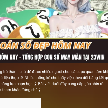
 trở thành chủ đề được nhiều người chơi cá cược quan tâm kh
 liệu thực tế. Nhiều thống kê cho thấy việc theo dõi bảng kết q
 năng lựa chọn hợp lý. Bài viết dưới đây cung cấp góc nhìn rõ
n tham khảo đáng chú ý.