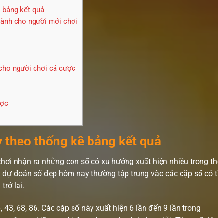
 bảng kết quả
ành cho người mới chơi
 cho người chơi cá cược
ược
 theo thống kê bảng kết quả
chơi nhận ra những con số có xu hướng xuất hiện nhiều trong th
ể, dự đoán số đẹp hôm nay thường tập trung vào các cặp số có 
trở lại.
, 43, 68, 86. Các cặp số này xuất hiện 6 lần đến 9 lần trong