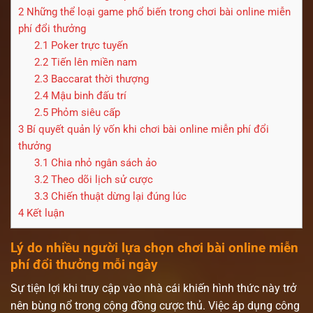
2
Những thể loại game phổ biến trong chơi bài online miễn
phí đổi thưởng
2.1
Poker trực tuyến
2.2
Tiến lên miền nam
2.3
Baccarat thời thượng
2.4
Mậu binh đấu trí
2.5
Phỏm siêu cấp
3
Bí quyết quản lý vốn khi chơi bài online miễn phí đổi
thưởng
3.1
Chia nhỏ ngân sách ảo
3.2
Theo dõi lịch sử cược
3.3
Chiến thuật dừng lại đúng lúc
4
Kết luận
Lý do nhiều người lựa chọn chơi bài online miễn
phí đổi thưởng mỗi ngày
Sự tiện lợi khi truy cập vào nhà cái khiến hình thức này trở
nên bùng nổ trong cộng đồng cược thủ. Việc áp dụng công