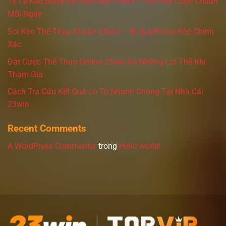
Tỷ Lệ Kèo Bóng Đá Hôm Nay 23win – Dữ Liệu Cược Chuẩn
Mỗi Ngày
Soi Kèo Thể Thao Chuẩn 23win – Bí Quyết Đọc Kèo Chính
Xác
Đặt Cược Thể Thao Online 23win Và Những Lợi Thế Khi
Tham Gia
Cách Tra Cứu Kết Quả Lô Tô Nhanh Chóng Tại Nhà Cái
23win
Recent Comments
A WordPress Commenter
trong
Hello world!