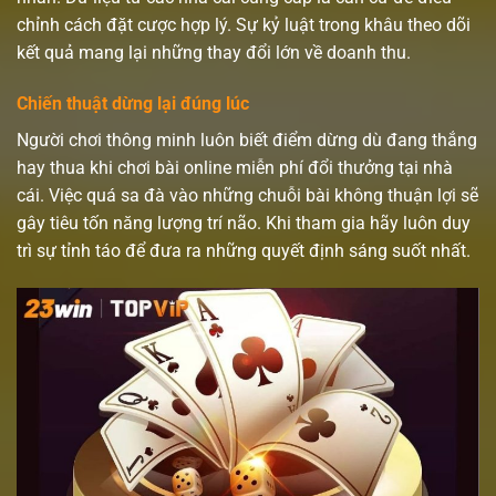
chỉnh cách đặt cược hợp lý. Sự kỷ luật trong khâu theo dõi
kết quả mang lại những thay đổi lớn về doanh thu.
Chiến thuật dừng lại đúng lúc
Người chơi thông minh luôn biết điểm dừng dù đang thắng
hay thua khi chơi bài online miễn phí đổi thưởng tại nhà
cái. Việc quá sa đà vào những chuỗi bài không thuận lợi sẽ
gây tiêu tốn năng lượng trí não. Khi tham gia hãy luôn duy
trì sự tỉnh táo để đưa ra những quyết định sáng suốt nhất.