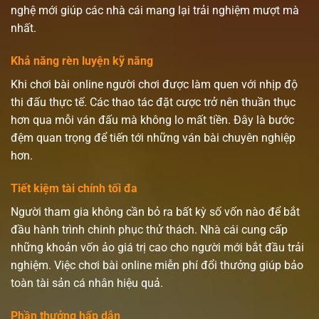
nghệ mới giúp các nhà cái mang lại trải nghiệm mượt mà
nhất.
Khả năng rèn luyện kỹ năng
Khi chơi bài online người chơi được làm quen với nhịp độ
thi đấu thực tế. Các thao tác đặt cược trở nên thuần thục
hơn qua mỗi ván đấu mà không lo mất tiền. Đây là bước
đệm quan trọng để tiến tới những ván bài chuyên nghiệp
hơn.
Tiết kiệm tài chính tối đa
Người tham gia không cần bỏ ra bất kỳ số vốn nào để bắt
đầu hành trình chinh phục thử thách. Nhà cái cung cấp
những khoản vốn ảo giá trị cao cho người mới bắt đầu trải
nghiệm. Việc chơi bài online miễn phí đổi thưởng giúp bảo
toàn tài sản cá nhân hiệu quả.
Phần thưởng hấp dẫn