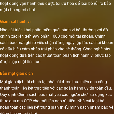
hoạt động vận hành đều được tối ưu hóa để loại bỏ rủi ro bảo
mật cho người chơi.
Giám sát hành vi
Nhà cái triển khai phần mềm quét hành vi bất thường với độ
chính xác lên đến 999 phần 1000 cho mỗi tài khoản. Chính
sách bảo mật ghi rõ việc chặn đứng ngay lập tức các tài khoản
có dấu hiệu xâm nhập trái phép vào hệ thống. Công nghệ này
hoạt động dựa trên các thuật toán phân tích hành vi phức tạp
được cập nhật liên tục.
Bảo mật giao dịch
Mọi giao dịch tài chính tại nhà cái được thực hiện qua cổng
thanh toán liên kết trực tiếp với các ngân hàng uy tín toàn cầu.
Quy định Chính sách bảo mật yêu cầu người chơi sử dụng xác
thực qua mã OTP cho mỗi lần nạp rút tiền. Nhà cái loại bỏ
hoàn toàn các liên kết trung gian thiếu minh bạch nhằm bảo vệ
dòng tiền người chơi.