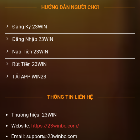
HƯỚNG DẪN NGƯỜI CHƠI
Đăng Ký 23WIN
Đăng Nhập 23WIN
Nạp Tiền 23WIN
Rút Tiền 23WIN
TẢI APP WIN23
THÔNG TIN LIÊN HỆ
Thương hiệu: 23WIN
Website:
https://23winbc.com/
Email:
support@23winbc.com