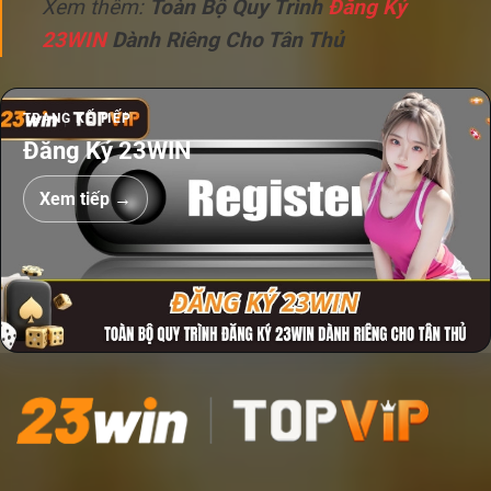
Xem thêm:
Toàn Bộ Quy Trình
Đăng Ký
23WIN
Dành Riêng Cho Tân Thủ
TRANG KẾ TIẾP
Đăng Ký 23WIN
Xem tiếp →