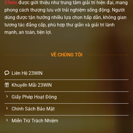
23win
được giới thiệu như trung tâm giải trí hiện đại, mang
phong cách thượng lưu với trải nghiệm sống động. Người
dùng được tận hưởng nhiều lựa chọn hấp dẫn, không gian
tương tác đẳng cấp, phù hợp thư giãn và giải trí lành
mạnh, an toàn, tiện lợi.
VỀ CHÚNG TÔI
Liên Hệ 23WIN
Khuyến Mãi 23WIN
Giấy Phép Hoạt Đông
Chính Sách Bảo Mật
Miễn Trừ Trách Nhiệm