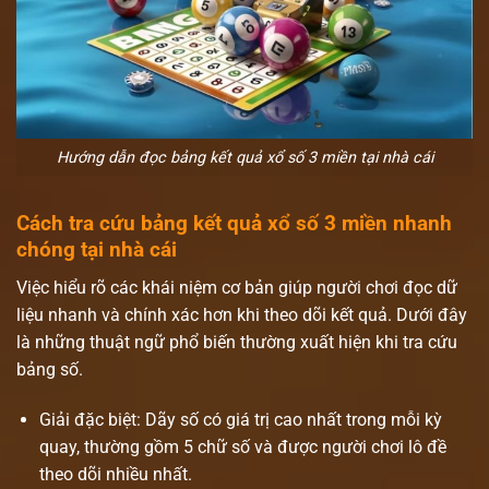
Hướng dẫn đọc bảng kết quả xổ số 3 miền tại nhà cái
Cách tra cứu bảng kết quả xổ số 3 miền nhanh
chóng tại nhà cái
Việc hiểu rõ các khái niệm cơ bản giúp người chơi đọc dữ
liệu nhanh và chính xác hơn khi theo dõi kết quả. Dưới đây
là những thuật ngữ phổ biến thường xuất hiện khi tra cứu
bảng số.
Giải đặc biệt: Dãy số có giá trị cao nhất trong mỗi kỳ
quay, thường gồm 5 chữ số và được người chơi lô đề
theo dõi nhiều nhất.