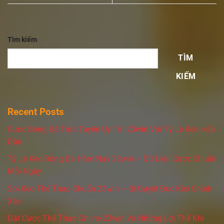
Tìm kiếm
TÌM
KIẾM
Recent Posts
Cược Bóng Đá Trực Tuyến Uy Tín 23win Với Tỷ Lệ Kèo Hấp
Dẫn
Tỷ Lệ Kèo Bóng Đá Hôm Nay 23win – Dữ Liệu Cược Chuẩn
Mỗi Ngày
Soi Kèo Thể Thao Chuẩn 23win – Bí Quyết Đọc Kèo Chính
Xác
Đặt Cược Thể Thao Online 23win Và Những Lợi Thế Khi