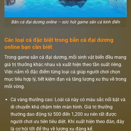
Bắn cá đại dương online – sức hút game săn cá kinh điển
Các loại cá đặc biệt trong bắn cá đại dương
online bạn cần biết
Trong game săn cá đại dương, mỗi sinh vật biển đều mang
giá trị thưởng khác nhau và xuất hiện theo tần suất riêng.
Việc nắm rõ đặc điểm từng loại cá giúp người chơi chọn
mục tiêu hợp lý, tiết kiệm đạn và tăng lượng xu thu về trong
mỗi vòng.
Cá vàng thưởng cao: Loài cá này có màu sắc nổi bật và
di chuyển khá chậm trên màn hình. Giá trị thưởng
thường dao động từ 500 đến 1,200 xu nên rất được
người chơi ưu tiên tiêu diệt. Khi xuất hiện theo đàn, đây
là cơ hội tốt để thu về lượng xu đáng kể.