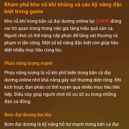
Khám phá kho vũ khí khủng và các kỹ năng đặc
biệt trong game
Kho vũ khí trong bắn cá đại dương online tại
23WIN
đóng
vai trò quan trọng trong việc gia tăng hiệu quả săn cá.
Người chơi có thể nâng cấp pháo để tăng sát thương và
phạm vi tấn công. Một số kỹ năng đặc biệt còn giúp tiêu
diệt nhiều mục tiêu cùng lúc.
Pháo năng lượng mạnh
Pháo năng lượng là vũ khí phổ biến trong bắn cá đại
dương online nhờ khả năng gây sát thương diện rộng. Khi
kích hoạt, đạn pháo có thể xuyên qua nhiều mục tiêu liên
tiếp. Điều này giúp người chơi tối ưu số xu trong những
đàn cá đông.
Bom đại dương lan tỏa
Bom đại dương là kỹ năng hỗ trợ mạnh trong bắn cá đại