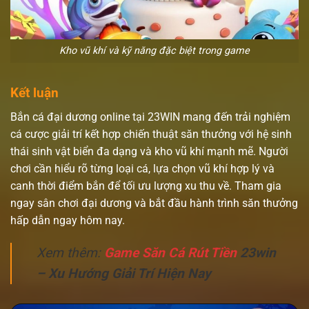
Kho vũ khí và kỹ năng đặc biệt trong game
Kết luận
Bắn cá đại dương online tại 23WIN mang đến trải nghiệm
cá cược giải trí kết hợp chiến thuật săn thưởng với hệ sinh
thái sinh vật biển đa dạng và kho vũ khí mạnh mẽ. Người
chơi cần hiểu rõ từng loại cá, lựa chọn vũ khí hợp lý và
canh thời điểm bắn để tối ưu lượng xu thu về. Tham gia
ngay sân chơi đại dương và bắt đầu hành trình săn thưởng
hấp dẫn ngay hôm nay.
Xem thêm:
Game Săn Cá Rút Tiền
23win
– Xu Hướng Giải Trí Hiện Nay