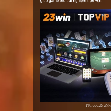
giúp game thủ trải nghiệm trọn vẹn.
Tiêu chuẩn đánh