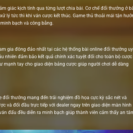
m giác kịch tính qua từng lượt chia bài. Cơ chế đổi thưởng ở b
xử lý tức thì khi ván cược kết thúc. Game thủ thoải mái tận hưở
ơi minh bạch và công bằng.
tham gia đông đảo nhất tại các hệ thống bài online đổi thưởng uy
ẫu nhiên đảm bảo kết quả chính xác tuyệt đối cho toàn bộ cược
 tư mạnh tay cho giao diện bảng cược giúp người chơi dễ dàng
ne đổi thưởng mang đến trải nghiệm đồ họa cực kỳ sắc nét và
c và đối đầu trực tiếp với dealer ngay trên giao diện màn hình
 ván đấu đều diễn ra minh bạch giúp thành viên cảm thấy an tâ