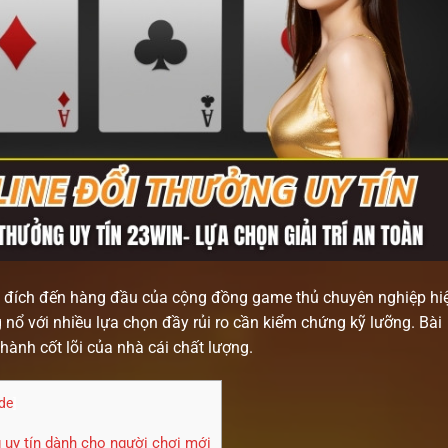
à đích đến hàng đầu của cộng đồng game thủ chuyên nghiệp hi
nổ với nhiều lựa chọn đầy rủi ro cần kiểm chứng kỹ lưỡng. Bài
 hành cốt lõi của nhà cái chất lượng.
de
]
g uy tín dành cho người chơi mới