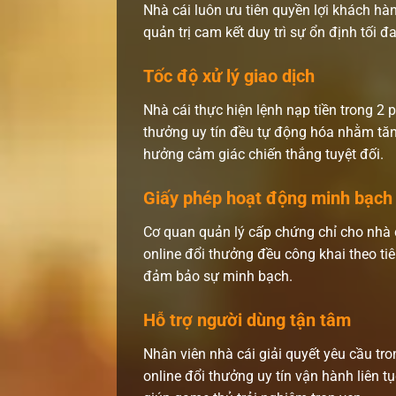
Nhà cái luôn ưu tiên quyền lợi khách hà
quản trị cam kết duy trì sự ổn định tối 
Tốc độ xử lý giao dịch
Nhà cái thực hiện lệnh nạp tiền trong 2 p
thưởng uy tín đều tự động hóa nhằm tăn
hưởng cảm giác chiến thắng tuyệt đối.
Giấy phép hoạt động minh bạch
Cơ quan quản lý cấp chứng chỉ cho nhà c
online đổi thưởng đều công khai theo tiê
đảm bảo sự minh bạch.
Hỗ trợ người dùng tận tâm
Nhân viên nhà cái giải quyết yêu cầu tr
online đổi thưởng uy tín vận hành liên tụ