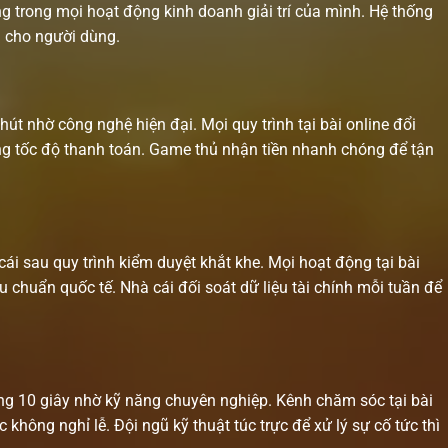
ng trong mọi hoạt động kinh doanh giải trí của mình. Hệ thống
đa cho người dùng.
hút nhờ công nghệ hiện đại. Mọi quy trình tại bài online đổi
g tốc độ thanh toán. Game thủ nhận tiền nhanh chóng để tận
ái sau quy trình kiểm duyệt khắt khe. Mọi hoạt động tại bài
u chuẩn quốc tế. Nhà cái đối soát dữ liệu tài chính mỗi tuần để
ong 10 giây nhờ kỹ năng chuyên nghiệp. Kênh chăm sóc tại bài
c không nghỉ lễ. Đội ngũ kỹ thuật túc trực để xử lý sự cố tức thì