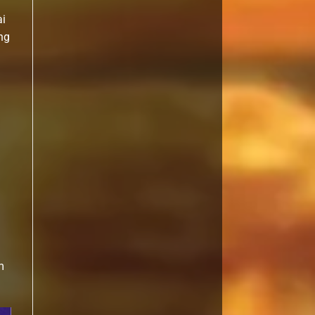
ài
ng
m