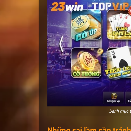
Danh mục tr
Những sai lầm cần tránh 