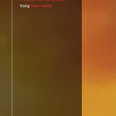
trong
Hello world!