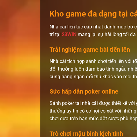
Kho game đa dạng tại cá
Nhà cái liên tục cập nhật danh mục trò 
trí tại
23WIN
mang lại sự hài lòng tối đa
Trải nghiệm game bài tiến lên
Nhà cái tích hợp sảnh chơi tiến lên với 
đổi thưởng luôn đảm bảo tính ngẫu nhiên
cùng hàng ngàn đối thủ khác vào mọi th
Sức hấp dẫn poker online
Sảnh poker tại nhà cái được thiết kế với
thưởng uy tín có cơ hội cọ xát với nhữn
chơi dựa trên hạn mức đặt cược phù hợp
Trò chơi mậu binh kịch tính